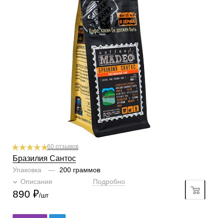
Степень обжарки
средняя
По кислинке
без кислинки
Обработка
сухой
Содержание арабики
100 %
Профиль
какао, миндаль
Кислинка
1/6
1
2
3
4
5
6
Горчинка
3/6
1
2
3
4
5
6
Плотность
5/6
1
2
3
4
5
6
Крепость
5/6
1
2
3
4
5
6
60 отзывов
Бразилия Сантос
Упаковка
—
200 граммов
Описание
Подробно
890
₽
/шт