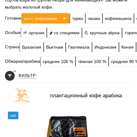
сортов кофе из группы «кофе для начинающих». Вы можете
выбрать молотый кофе.
Готовим
капс. кофеварка
турка
чашка
кофемашина
Особые
🌱 органик
🌶️ со специями
💪 крупные зёрна
⚡️креп
Страна
Бразилия
Вьетнам
Гватемала
Индонезия
Кения
Обжарка/арабика
средняя 100 %
тёмная 100 %
средняя 90 
ФИЛЬТР
плантационный кофе арабика
Готовим
чашка, турка, френч-пресс, гейзер, кофемашина
хит
Степень обжарки
средняя
По кислинке
без кислинки
Обработка
сухой