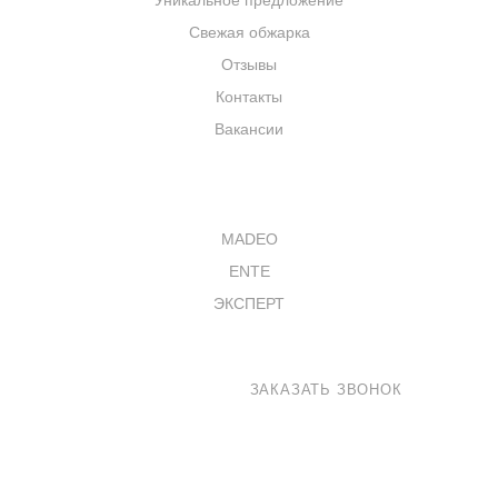
Уникальное предложение
Свежая обжарка
Отзывы
Контакты
Вакансии
КАТАЛОГ
MADEO
ENTE
ЭКСПЕРТ
8 800 100-33-72
ЗАКАЗАТЬ ЗВОНОК
shop@madeo.ru
127521 г. Москва, Анненский проезд 7с1, офис 601