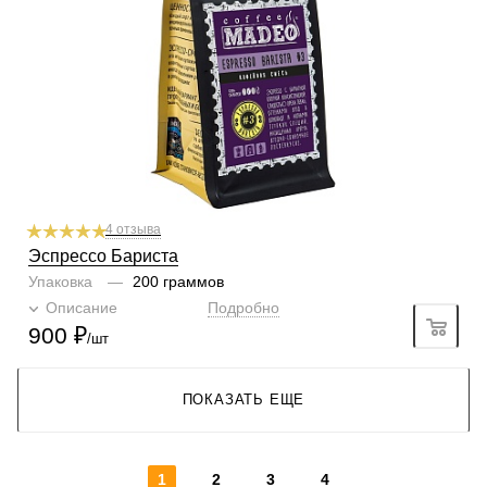
Профиль
орех пекан, ягоды в шоколаде
Кислинка
1/6
1
2
3
4
5
6
Горчинка
5/6
1
2
3
4
5
6
Плотность
6/6
1
2
3
4
5
6
Крепость
6/6
1
2
3
4
5
6
4 отзыва
Эспрессо Бариста
Упаковка
—
200 граммов
Описание
Подробно
900
₽
/шт
ПОКАЗАТЬ ЕЩЕ
1
2
3
4