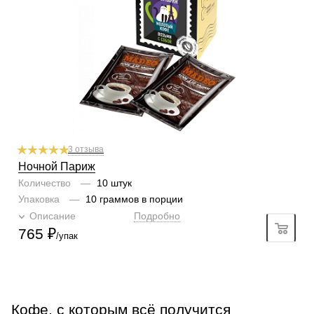
Кислинка
3/6
1
2
3
4
5
6
Горчинка
6/6
1
2
3
4
5
6
Плотность
6/6
1
2
3
4
5
6
Крепость
6/6
1
2
3
4
5
6
3 отзыва
Ночной Париж
Количество
—
10 штук
Упаковка
—
10 граммов в порции
Описание
Подробно
765
₽
/упак
Кофе, с которым всё получится