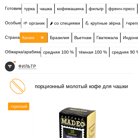
Готовим
турка
чашка
кофемашина
фильтр
френч-пресс
Особые
🌱 органик
🌶️ со специями
💪 крупные зёрна
⚡️креп
Страна
Кения
Бразилия
Вьетнам
Гватемала
Индоне
Обжарка/арабика
средняя 100 %
тёмная 100 %
средняя 90 
ФИЛЬТР
порционный молотый кофе для чашки
Готовим
чашка, турка
⚡️крепкий
Степень обжарки
тёмная
По кислинке
без кислинки
Содержание арабики
100 %
Профиль
тёмный шоколад, фрукты, сливки