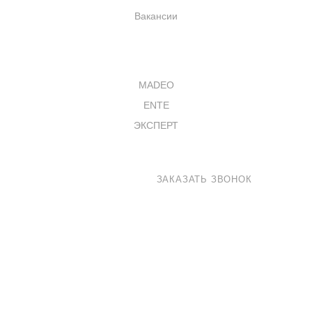
Вакансии
КАТАЛОГ
MADEO
ENTE
ЭКСПЕРТ
8 800 100-33-72
ЗАКАЗАТЬ ЗВОНОК
shop@madeo.ru
127521 г. Москва, Анненский проезд 7с1, офис 601