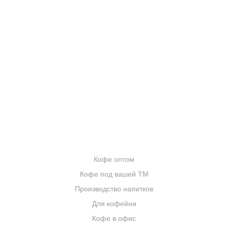
КОНТАКТЫ
О КОМПАНИИ
ОТЗЫВЫ
БЛОГ О КОФЕ
ЦИТАТЫ И РЕЦЕПТЫ
ИНТЕРНЕТ-МАГАЗИН
ОПТОВИКАМ
Кофе оптом
Кофе под вашей ТМ
Производство напитков
Для кофейни
Кофе в офис