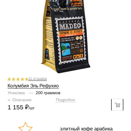
По кислинке
с кислинкой
Обработка
мытый
Содержание арабики
100 %
Профиль
красное вино, фрукты, карамель, какао
Кислинка
3/6
1
2
3
4
5
6
Горчинка
4/6
1
2
3
4
5
6
Плотность
5/6
1
2
3
4
5
6
Крепость
5/6
1
2
3
4
5
6
11 отзывов
Колумбия Эль Рефухио
Упаковка
—
200 граммов
Описание
Подробно
1 155
₽
/шт
элитный кофе арабика