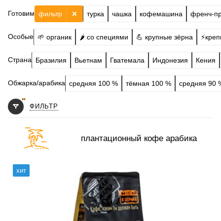
Готовим
фильтр
турка
чашка
кофемашина
френч-п
Особые
🌱 органик
🌶️ со специями
💪 крупные зёрна
⚡️креп
Страна
Бразилия
Вьетнам
Гватемала
Индонезия
Кения
Обжарка/арабика
средняя 100 %
тёмная 100 %
средняя 90 
ФИЛЬТР
плантационный кофе арабика
Готовим
чашка, турка, френч-пресс, гейзер, кофемашина,
хит
аэропресс, фильтр
Степень обжарки
средняя
По кислинке
без кислинки
Обработка
сухой