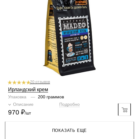
Содержание арабики
100 %
Кислинка
1/6
1
2
3
4
5
6
Горчинка
4/6
1
2
3
4
5
6
Плотность
4/6
1
2
3
4
5
6
Крепость
5/6
1
2
3
4
5
6
Аромат
ирландский крем
20 отзывов
Ирландский крем
Упаковка
—
200 граммов
Описание
Подробно
970
₽
/шт
ПОКАЗАТЬ ЕЩЕ