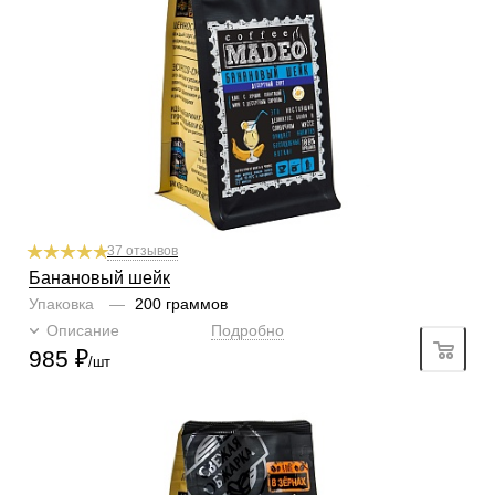
1
2
3
4
5
6
Горчинка
4/6
1
2
3
4
5
6
Плотность
4/6
1
2
3
4
5
6
Крепость
5/6
1
2
3
4
5
6
Аромат
банановый шейк
37 отзывов
Банановый шейк
Упаковка
—
200 граммов
Описание
Подробно
985
₽
/шт
Готовим
чашка, турка, френч-пресс, гейзер, кофемашина
Степень обжарки
средняя
По кислинке
без кислинки
Содержание арабики
100 %