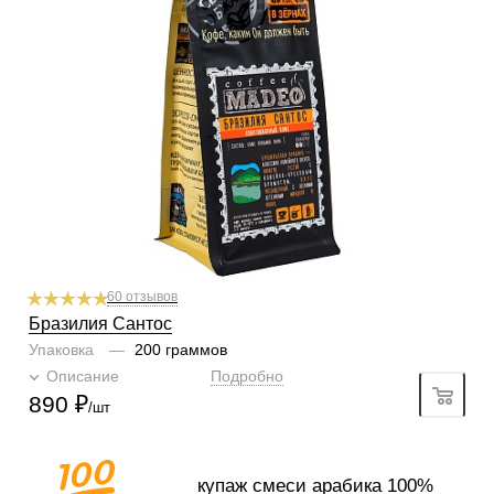
Обработка
сухой
Содержание арабики
100 %
Профиль
какао, миндаль
Кислинка
1/6
1
2
3
4
5
6
Горчинка
3/6
1
2
3
4
5
6
Плотность
5/6
1
2
3
4
5
6
Крепость
5/6
1
2
3
4
5
6
60 отзывов
Бразилия Сантос
Упаковка
—
200 граммов
Описание
Подробно
890
₽
/шт
купаж смеси арабика 100%