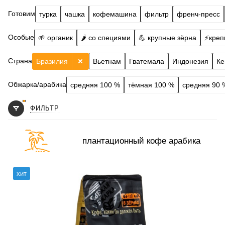
Готовим
турка
чашка
кофемашина
фильтр
френч-пресс
Особые
🌱 органик
🌶️ со специями
💪 крупные зёрна
⚡️креп
Страна
Бразилия
Вьетнам
Гватемала
Индонезия
Ке
Обжарка/арабика
средняя 100 %
тёмная 100 %
средняя 90 
ФИЛЬТР
плантационный кофе арабика
Готовим
чашка, турка, френч-пресс, гейзер, кофемашина
хит
Степень обжарки
средняя
По кислинке
без кислинки
Обработка
сухой
Содержание арабики
100 %