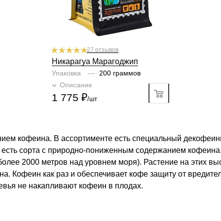
27 отзывов
Никарагуа Марагоджип
Упаковка
—
200 граммов
Описание
Подробно
1 775
₽
/шт
нием кофеина. В ассортименте есть специальный декофеи
ге есть сорта с природно-пониженным содержанием кофеина
более 2000 метров над уровнем моря). Растение на этих в
. Кофеин как раз и обеспечивает кофе защиту от вредител
ревья не накапливают кофеин в плодах.