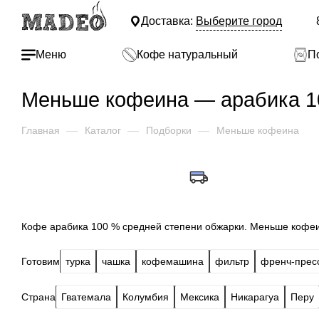
Доставка:
Выберите город
Меню
Кофе натуральный
П
Меньше кофеина — арабика 1
Главная
—
Каталог
—
Подборки
—
Меньше кофеина
Кофе арабика 100 % средней степени обжарки. Меньше кофе
Готовим
турка
чашка
кофемашина
фильтр
френч-прес
Страна
Гватемала
Колумбия
Мексика
Никарагуа
Перу