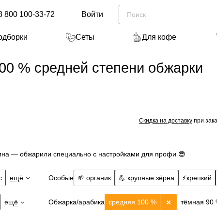
8 800 100-33-72
Войти
одборки
Сеты
Для кофе
00 % средней степени обжарки
Скидка на доставку
при зака
ина — обжарили специально с настройками для профи 😎
Особые
с
ещё
🌱 органик
💪 крупные зёрна
⚡️крепкий
Обжарка/арабика
ещё
средняя 100 %
тёмная 90