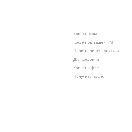
КОНТАКТЫ
ОПТОВИКАМ
Кофе оптом
О КОМПАНИИ
Кофе под вашей ТМ
ОТЗЫВЫ
Производство напитков
Для кофейни
БЛОГ О КОФЕ
Кофе в офис
ЦИТАТЫ И РЕЦЕПТЫ
Получить прайс
ИНТЕРНЕТ-МАГАЗИН