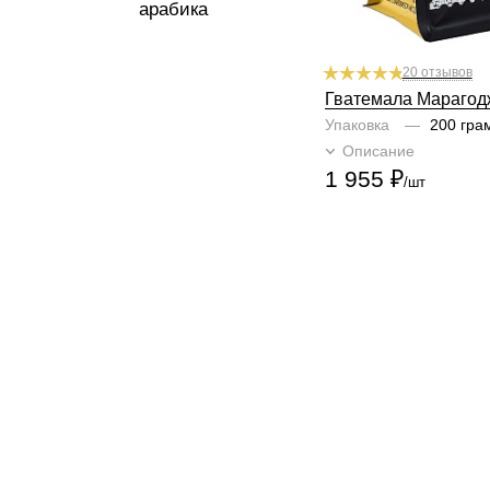
арабика
20 отзывов
Гватемала Марагод
Упаковка
—
200 гра
Описание
Подроб
1 955
₽
/шт