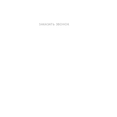
8 800 100-33-72
ЗАКАЗАТЬ ЗВОНОК
shop@madeo.ru
127521 г. Москва, Анненский проезд 7с1, офис 601