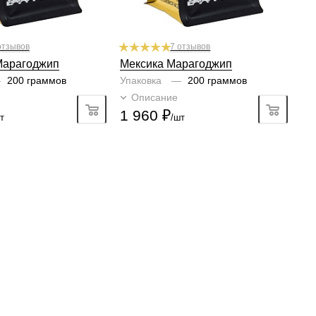
отзывов
7 отзывов
Марагоджип
Мексика Марагоджип
—
200 граммов
Упаковка
—
200 граммов
Подробно
Описание
Подробно
1 960
₽
т
/шт