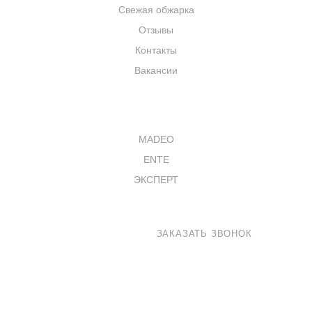
Свежая обжарка
Отзывы
Контакты
Вакансии
КАТАЛОГ
MADEO
ENTE
ЭКСПЕРТ
8 800 100-33-72
ЗАКАЗАТЬ ЗВОНОК
shop@madeo.ru
127521 г. Москва, Анненский проезд 7с1, офис 601