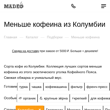
Меньше кофеина из Колумбии
Главная
—
Каталог
—
Подборки
—
Меньше кофеина
Скидка на доставку
при заказе от 5000 ₽. Больше = дешевле!
Сорта кофе из Колумбии. Коллекция лучших сортов меньше
кофеина из этого экзотического уголка Кофейного Пояса.
Свежая обжарка и уникальный вкус.
Готовим
турка
чашка
кофемашина
фильтр
френч-пресс
Особые
🌱 органик
💪 крупные зёрна
⚡️крепкий
для кофем
Страна
Колумбия
Гватемала
Мексика
Никарагуа
Пе