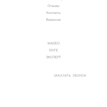
Отзывы
Контакты
Вакансии
КАТАЛОГ
MADEO
ENTE
ЭКСПЕРТ
8 800 100-33-72
ЗАКАЗАТЬ ЗВОНОК
shop@madeo.ru
127521 г. Москва, Анненский проезд 7с1, офис 601