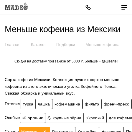
Меньше кофеина из Мексики
Главная
—
Каталог
—
Подборки
—
Меньше кофеина
Скидка на доставку
при заказе от 5000 ₽. Больше = дешевле!
Сорта кофе из Мексики. Коллекция лучших сортов меньше
кофеина из этого экзотического уголка Кофейного Пояса.
Свежая обжарка и уникальный вкус.
Готовим
турка
чашка
кофемашина
фильтр
френч-пресс
Особые
🌱 органик
💪 крупные зёрна
⚡️крепкий
для кофем
Страна
Мексика
Гватемала
Колумбия
Никарагуа
Пе