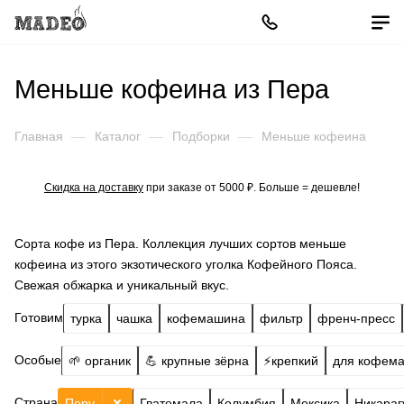
Меньше кофеина из Пера
Главная
—
Каталог
—
Подборки
—
Меньше кофеина
Скидка на доставку
при заказе от 5000 ₽. Больше = дешевле!
Сорта кофе из Пера. Коллекция лучших сортов меньше
кофеина из этого экзотического уголка Кофейного Пояса.
Свежая обжарка и уникальный вкус.
Готовим
турка
чашка
кофемашина
фильтр
френч-пресс
Особые
🌱 органик
💪 крупные зёрна
⚡️крепкий
для кофем
Страна
Перу
Гватемала
Колумбия
Мексика
Никараг