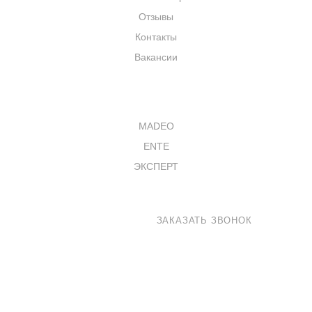
Отзывы
Контакты
Вакансии
КАТАЛОГ
MADEO
ENTE
ЭКСПЕРТ
8 800 100-33-72
ЗАКАЗАТЬ ЗВОНОК
shop@madeo.ru
127521 г. Москва, Анненский проезд 7с1, офис 601