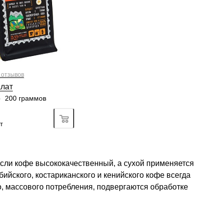
5/6
3
4
5
6
5/6
2
3
4
5
6
4/6
3
4
5
6
 отзывов
лат
—
200 граммов
Подробно
т
сли кофе высококачественный, а сухой применяется
ийского, костариканского и кенийского кофе всегда
, массового потребления, подвергаются обработке