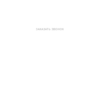
8 800 100-33-72
ЗАКАЗАТЬ ЗВОНОК
shop@madeo.ru
127521 г. Москва, Анненский проезд 7с1, офис 601