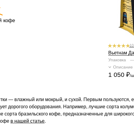
Горчинка
1
2
Плотность
1
Крепость
1
2
й кофе
10
Вьетнам Да
Упаковка
Описание
1 050
₽
/ш
тки — влажный или мокрый, и сухой. Первым пользуются, е
бует дорогого оборудования. Например, лучшие сорта колумб
е сорта бразильского кофе, предназначенные для широкого
 кофе
в нашей статье
.