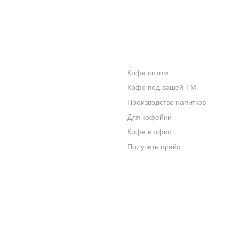
КОНТАКТЫ
ОПТОВИКАМ
Кофе оптом
О КОМПАНИИ
Кофе под вашей ТМ
ОТЗЫВЫ
Производство напитков
Для кофейни
БЛОГ О КОФЕ
Кофе в офис
ЦИТАТЫ И РЕЦЕПТЫ
Получить прайс
ИНТЕРНЕТ-МАГАЗИН