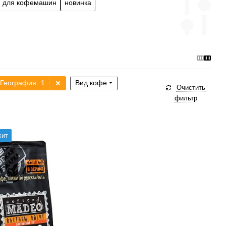
для кофемашин
новинка
География
: 1
Вид кофе
Очистить
фильтр
а, турка, кофемашина,
хит
-пресс
рки
средняя
без кислинки
тый
рабики
100 %
ький шоколад, табак,
2/6
3
4
5
6