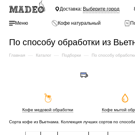
Доставка:
Выберите город
Меню
Кофе натуральный
П
По способу обработки из Вьет
Главная
—
Каталог
—
Подборки
—
По способу обработк
Кофе медовой обработки
Кофе мытой обр
Сорта кофе из Вьетнама. Коллекция лучших сортов по способа