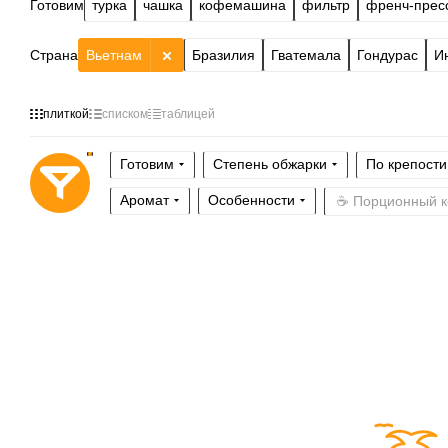
Готовим
турка
чашка
кофемашина
фильтр
френч-прес
Страна
Вьетнам
Бразилия
Гватемала
Гондурас
И
плиткой
списком
таблицей
Готовим
Степень обжарки
По крепости
Аромат
Особенности
☕ Порционный 