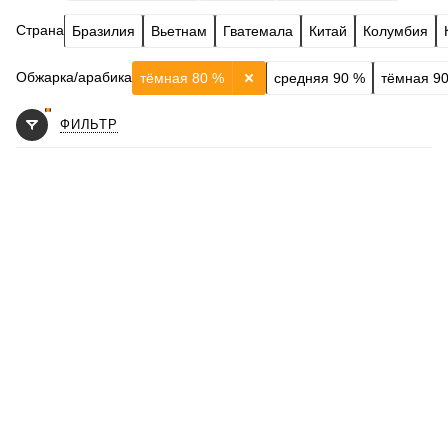
Страна
Бразилия
Вьетнам
Гватемала
Китай
Колумбия
Обжарка/арабика
тёмная 80 %
средняя 90 %
тёмная 9
ФИЛЬТР