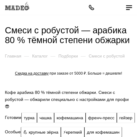
Смеси с робустой — арабика
80 % тёмной степени обжарки
Главная
—
Каталог
—
Подборки
—
Смеси с робустой
Скидка на доставку
при заказе от 5000 ₽. Больше = дешевле!
Кофе арабика 80 % тёмной степени обжарки. Смеси с
робустой — обжарили специально с настройками для профи
😎
Готовим
турка
чашка
кофемашина
френч-пресс
гейзер
Особые
💪 крупные зёрна
⚡️крепкий
для кофемашин