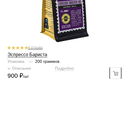
1
2
3
4
5
6
Горчинка
5/6
1
2
3
4
5
6
Плотность
6/6
1
2
3
4
5
6
Крепость
6/6
1
2
3
4
5
6
4 отзыва
Эспрессо Бариста
Упаковка
—
200 граммов
Описание
Подробно
900
₽
/шт
КОНТАКТЫ
О КОМПАНИИ
ОТЗЫВЫ