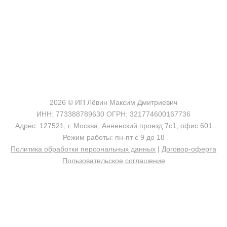
shop@madeo.ru
127521 г. Москва, Анненский проезд 7с1, офис 601
2026 © ИП Лёвин Максим Дмитриевич
ИНН: 773388789630 ОГРН: 321774600167736
Адрес: 127521, г. Москва, Анненский проезд 7с1, офис 601
Режим работы: пн-пт с 9 до 18
Политика обработки персональных данных
|
Договор-оферта
Пользовательское соглашение