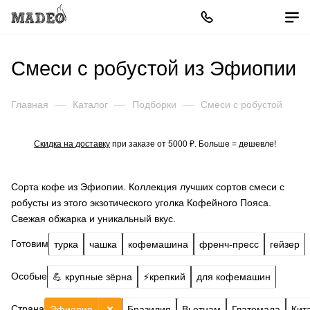
Смеси с робустой из Эфиопии
Главная
—
Каталог
—
Подборки
—
Смеси с робустой
Скидка на доставку
при заказе от 5000 ₽. Больше = дешевле!
Сорта кофе из Эфиопии. Коллекция лучших сортов смеси с
робусты из этого экзотического уголка Кофейного Пояса.
Свежая обжарка и уникальный вкус.
Готовим
турка
чашка
кофемашина
френч-пресс
гейзер
Особые
💪 крупные зёрна
⚡️крепкий
для кофемашин
Страна
Эфиопия
Бразилия
Вьетнам
Гватемала
Кит