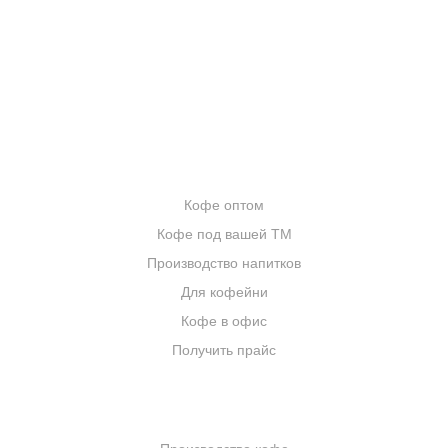
БЛОГ О КОФЕ
ЦИТАТЫ И РЕЦЕПТЫ
ИНТЕРНЕТ-МАГАЗИН
ОПТОВИКАМ
Кофе оптом
Кофе под вашей ТМ
Производство напитков
Для кофейни
Кофе в офис
Получить прайс
КОМПАНИЯ