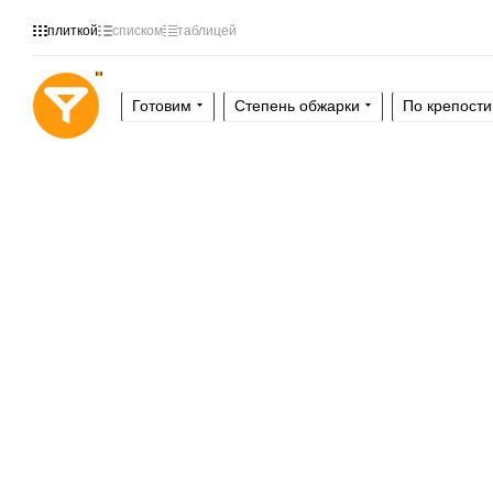
плиткой
списком
таблицей
Готовим
Степень обжарки
По крепости