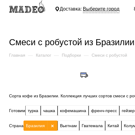
Доставка:
Выберите город
Смеси с робустой из Бразилии
Главная
—
Каталог
—
Подборки
—
Смеси с робустой
Сорта кофе из Бразилии. Коллекция лучших сортов смеси с роб
Готовим
турка
чашка
кофемашина
френч-пресс
гейзер
Страна
Бразилия
Вьетнам
Гватемала
Китай
Колу