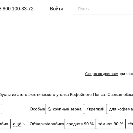
8 800 100-33-72
Войти
Скидка на доставку
при зака
усты из этого экзотического уголка Кофейного Пояса. Свежая обжа
Особые
💪 крупные зёрна
⚡️крепкий
для кофем
Обжарка/арабика
мбия
ещё
средняя 90 %
тёмная 90 %
тё